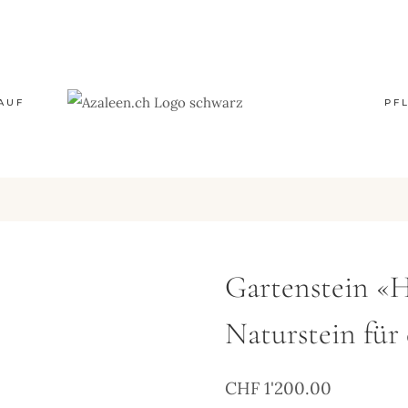
AUF
PF
Gartenstein «H
Naturstein für
CHF
1'200.00